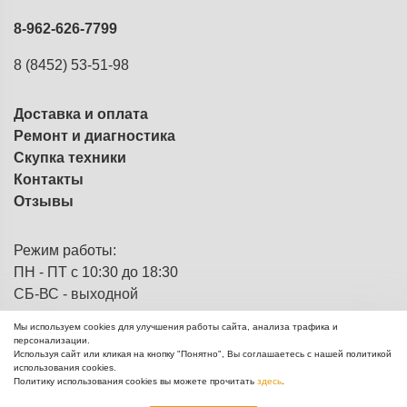
8-962-626-7799
8 (8452) 53-51-98
Доставка и оплата
Ремонт и диагностика
Скупка техники
Контакты
Отзывы
Режим работы:
ПН - ПТ с 10:30 до 18:30
СБ-ВС - выходной
Мы используем cookies для улучшения работы сайта, анализа трафика и
персонализации.
Используя сайт или кликая на кнопку "Понятно", Вы соглашаетесь с нашей политикой
ЭВМка - компьютерный
© 2013 - 2026
использования cookies.
комиссионный магазин
Политику использования cookies вы можете прочитать
здесь
.
Создание сайтов Mikhail Degtyarev